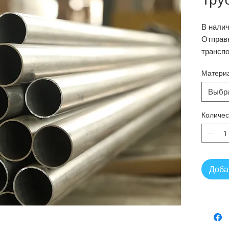
В налич
Отправ
трансп
Любой 
Матери
Если у 
свяжит
Выбр
Вас спо
радость
Количес
Доба