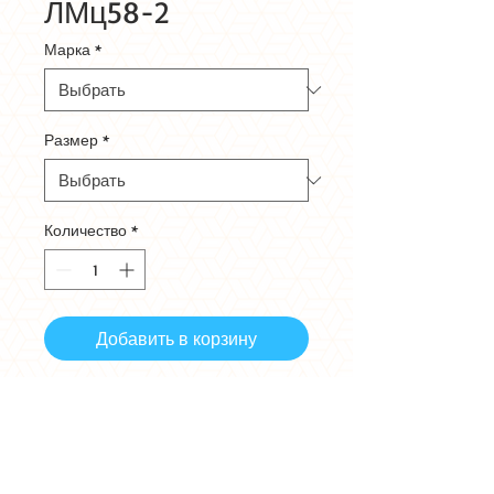
ЛМц58-2
Марка
*
Размер
*
Количество
*
Добавить в корзину
В наличии на складе в г. Самара
Отправка по всей России любой
транспортной компанией
Любой размер под заказ быстро