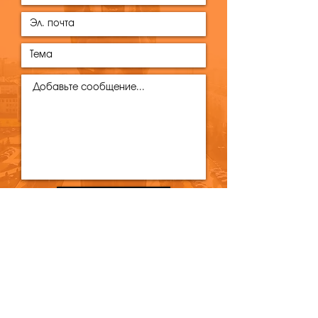
Отправить
ИНН
6311172691
КПП
631101001